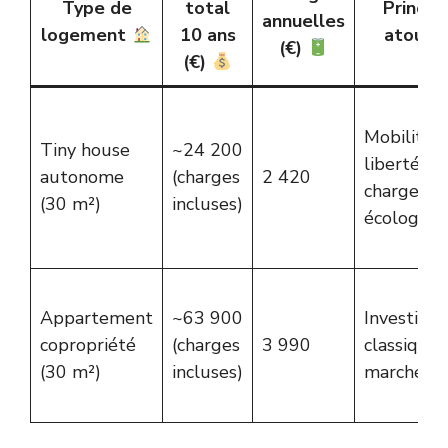
Type de
total
Princip
annuelles
logement
10 ans
atouts
(€)
(€)
Mobilité,
Tiny house
~24 200
liberté, fa
autonome
(charges
2 420
charges,
(30 m²)
incluses)
écologie
Appartement
~63 900
Investiss
copropriété
(charges
3 990
classique,
(30 m²)
incluses)
marché st