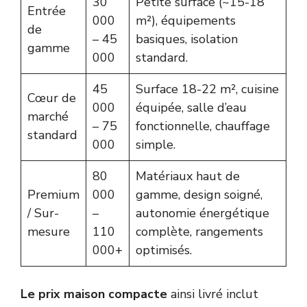
30
Petite surface (~15-18
Entrée
000
m²), équipements
de
– 45
basiques, isolation
gamme
000
standard.
45
Surface 18-22 m², cuisine
Cœur de
000
équipée, salle d’eau
marché
– 75
fonctionnelle, chauffage
standard
000
simple.
80
Matériaux haut de
Premium
000
gamme, design soigné,
/ Sur-
–
autonomie énergétique
mesure
110
complète, rangements
000+
optimisés.
Le prix maison compacte
ainsi livré inclut