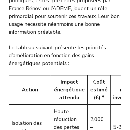
publiques, telles que celles proposées par
France Rénov’ ou l’ADEME, jouent un rôle
primordial pour soutenir ces travaux. Leur bon
usage nécessite néanmoins une bonne
information préalable.
Le tableau suivant présente les priorités
d’amélioration en fonction des gains
énergétiques potentiels :
Impact
Coût
Dur
Action
énergétique
estimé
reto
attendu
(€) *
invest
Haute
réduction
2,000
Isolation des
des pertes
–
5-8 an