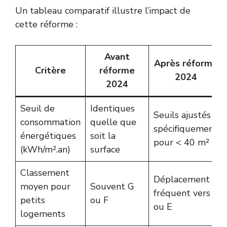
Un tableau comparatif illustre l’impact de
cette réforme :
Avant
Après réforme
Critère
réforme
2024
2024
Seuil de
Identiques
Seuils ajustés
consommation
quelle que
spécifiquement
énergétiques
soit la
pour < 40 m²
(kWh/m².an)
surface
Classement
Déplacement
moyen pour
Souvent G
fréquent vers F
petits
ou F
ou E
logements