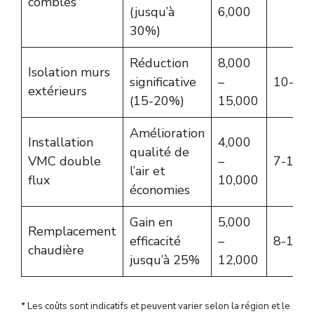
combles
(jusqu’à
6,000
30%)
Réduction
8,000
Isolation murs
significative
–
10-15 
extérieurs
(15-20%)
15,000
Amélioration
Installation
4,000
qualité de
VMC double
–
7-10 a
l’air et
flux
10,000
économies
Gain en
5,000
Remplacement
efficacité
–
8-12 a
chaudière
jusqu’à 25%
12,000
* Les coûts sont indicatifs et peuvent varier selon la région et le